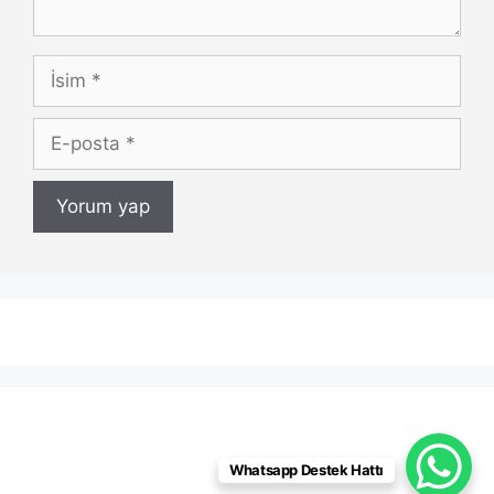
İsim
E-
posta
Whatsapp Destek Hattı