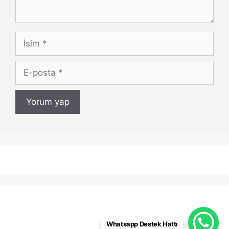
İsim
E-
posta
Whatsapp Destek Hattı