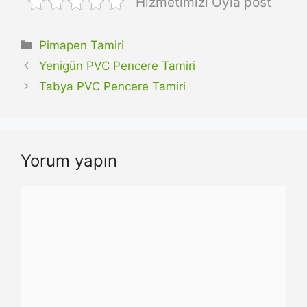
Hizmetimizi Oyla post
Kategoriler
Pimapen Tamiri
Yenigün PVC Pencere Tamiri
Tabya PVC Pencere Tamiri
Yorum yapın
Yorum