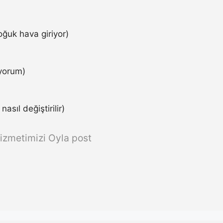
ğuk hava giriyor)
iyorum)
asıl değiştirilir)
izmetimizi Oyla post