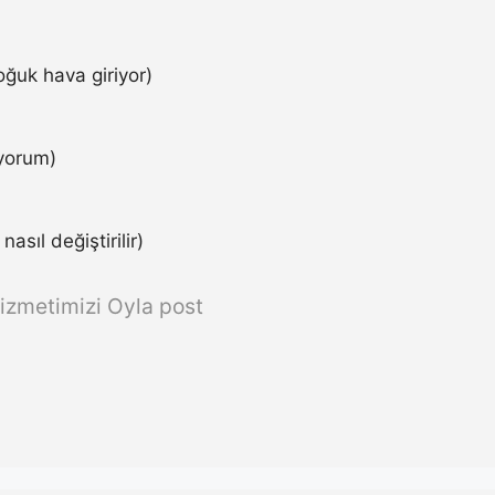
ğuk hava giriyor)
iyorum)
asıl değiştirilir)
izmetimizi Oyla post