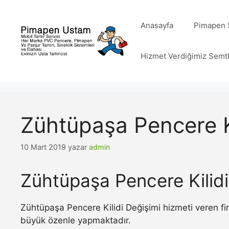
İçeriğe
atla
Anasayfa
Pimapen S
Hizmet Verdiğimiz Semt
Zühtüpaşa Pencere Ki
10 Mart 2019
yazar
admin
Zühtüpaşa Pencere Kilidi
Zühtüpaşa Pencere Kilidi Değişimi hizmeti veren fi
büyük özenle yapmaktadır.