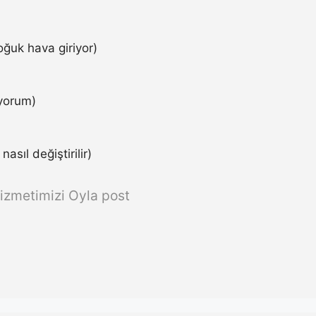
ğuk hava giriyor)
iyorum)
asıl değiştirilir)
izmetimizi Oyla post