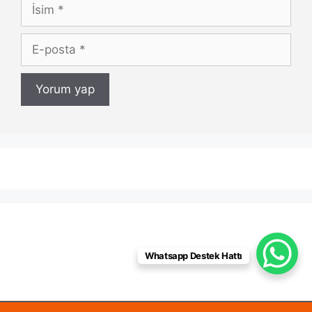
İsim
E-
posta
Whatsapp Destek Hattı