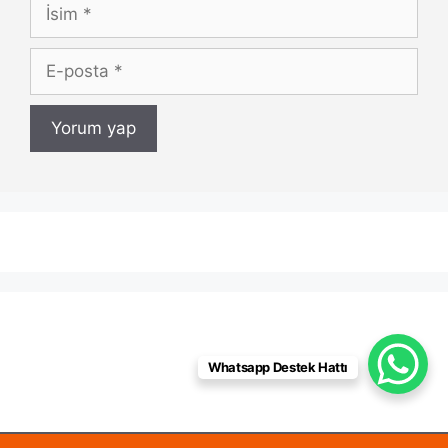
İsim
E-
posta
Whatsapp Destek Hattı