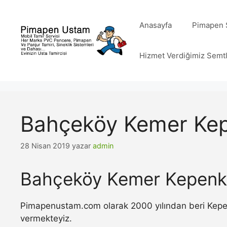
İçeriğe
atla
Anasayfa
Pimapen S
Hizmet Verdiğimiz Semt
Bahçeköy Kemer Kep
28 Nisan 2019
yazar
admin
Bahçeköy Kemer Kepenk 
Pimapenustam.com olarak 2000 yılından beri Kepenk 
vermekteyiz.