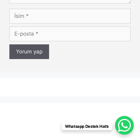
İsim
E-
posta
Whatsapp Destek Hattı