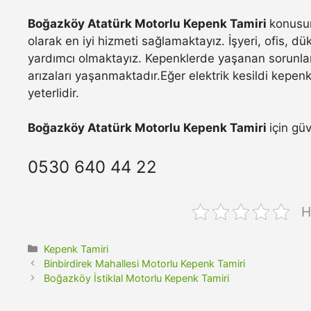
Boğazköy Atatürk Motorlu Kepenk Tamiri
konusun
olarak en iyi hizmeti sağlamaktayız. İşyeri, ofis, d
yardımcı olmaktayız. Kepenklerde yaşanan sorunla
arızaları yaşanmaktadır.Eğer elektrik kesildi kepen
yeterlidir.
Boğazköy Atatürk Motorlu Kepenk Tamiri
için gü
0530 640 44 22
H
Kategoriler
Kepenk Tamiri
Binbirdirek Mahallesi Motorlu Kepenk Tamiri
Boğazköy İstiklal Motorlu Kepenk Tamiri