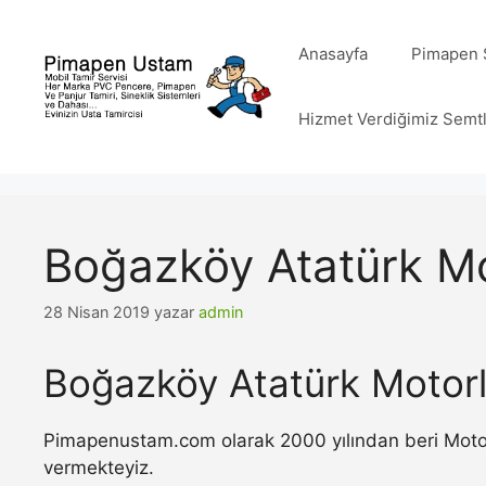
İçeriğe
atla
Anasayfa
Pimapen S
Hizmet Verdiğimiz Semt
Boğazköy Atatürk Mo
28 Nisan 2019
yazar
admin
Boğazköy Atatürk Motorl
Pimapenustam.com olarak 2000 yılından beri Motorlu
vermekteyiz.