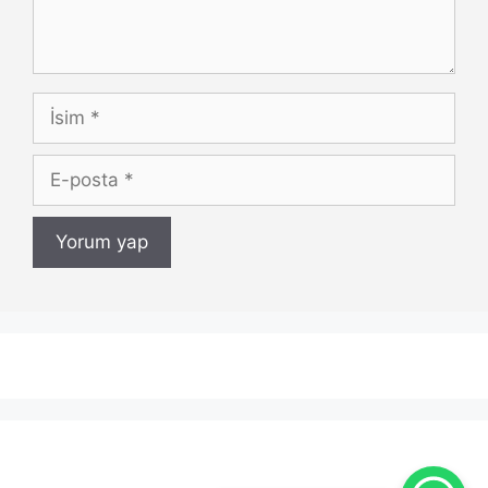
İsim
E-
posta