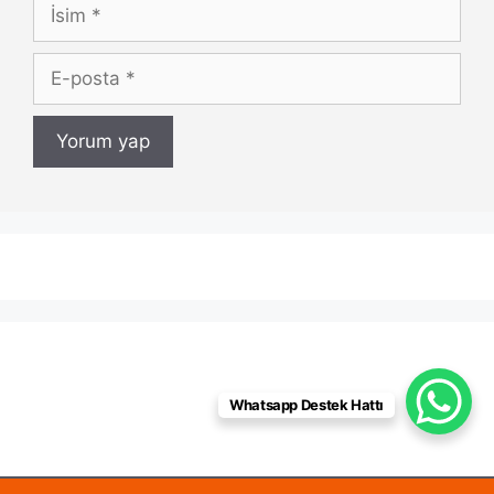
İsim
E-
posta
Whatsapp Destek Hattı