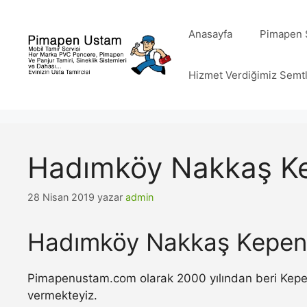
İçeriğe
atla
Anasayfa
Pimapen S
Hizmet Verdiğimiz Semt
Hadımköy Nakkaş Ke
28 Nisan 2019
yazar
admin
Hadımköy Nakkaş Kepenk
Pimapenustam.com olarak 2000 yılından beri Kepenk 
vermekteyiz.