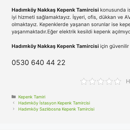
Hadımköy Nakkaş Kepenk Tamircisi
konusunda is
iyi hizmeti sağlamaktayız. İşyeri, ofis, dükkan ve A
olmaktayız. Kepenklerde yaşanan sorunlar ise kepe
yaşanmaktadır.Eğer elektrik kesildi kepenk açılmıyo
Hadımköy Nakkaş Kepenk Tamircisi
için güvenili
0530 640 44 22
H
Kategoriler
Kepenk Tamiri
Hadımköy İstasyon Kepenk Tamircisi
Hadımköy Sazlıbosna Kepenk Tamircisi