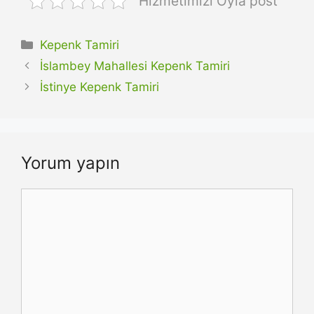
Hizmetimizi Oyla post
Kategoriler
Kepenk Tamiri
İslambey Mahallesi Kepenk Tamiri
İstinye Kepenk Tamiri
Yorum yapın
Yorum