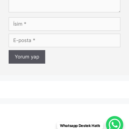
İsim
E-
posta
Whatsapp Destek Hattı