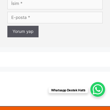
İsim
E-
posta
Whatsapp Destek Hattı