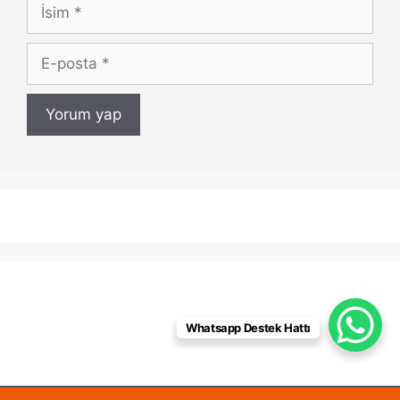
İsim
E-
posta
Whatsapp Destek Hattı