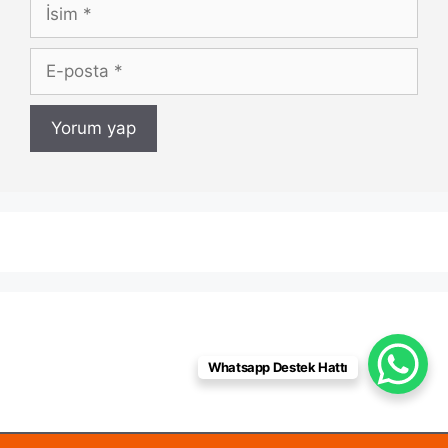
İsim
E-
posta
Whatsapp Destek Hattı