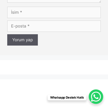
İsim
E-
posta
Whatsapp Destek Hattı