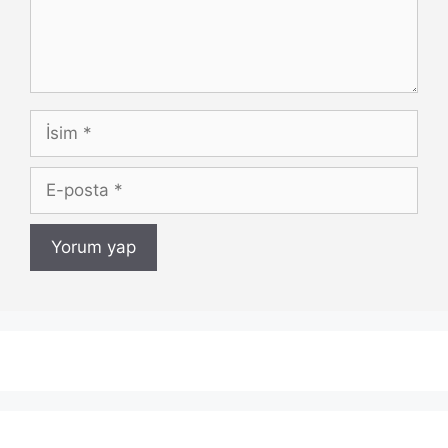
İsim
E-
posta