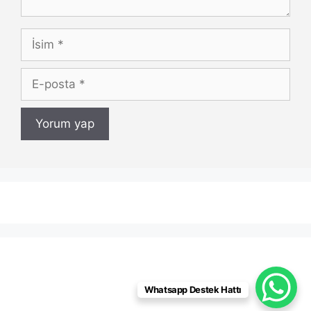
İsim
E-
posta
Whatsapp Destek Hattı