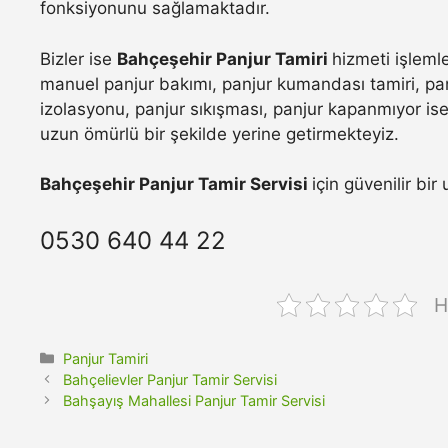
fonksiyonunu sağlamaktadır.
Bizler ise
Bahçeşehir Panjur Tamiri
hizmeti işleml
manuel panjur bakımı, panjur kumandası tamiri, pan
izolasyonu, panjur sıkışması, panjur kapanmıyor ise 
uzun ömürlü bir şekilde yerine getirmekteyiz.
Bahçeşehir Panjur Tamir Servisi
için güvenilir bi
0530 640 44 22
H
Kategoriler
Panjur Tamiri
Bahçelievler Panjur Tamir Servisi
Bahşayış Mahallesi Panjur Tamir Servisi