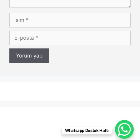
İsim
E-
posta
Whatsapp Destek Hattı