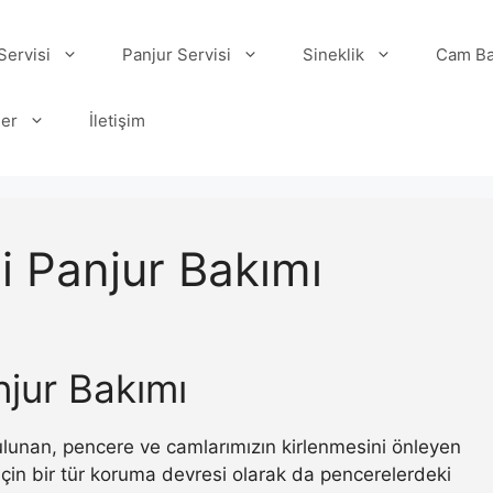
ervisi
Panjur Servisi
Sineklik
Cam Ba
ler
İletişim
 Panjur Bakımı
jur Bakımı
 bulunan, pencere ve camlarımızın kirlenmesini önleyen
ı için bir tür koruma devresi olarak da pencerelerdeki