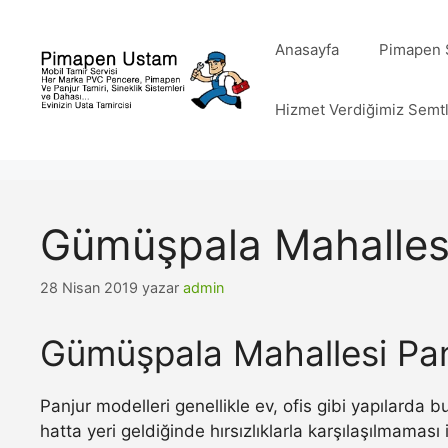
İçeriğe
atla
Anasayfa
Pimapen S
Hizmet Verdiğimiz Semt
Gümüşpala Mahallesi
28 Nisan 2019
yazar
admin
Gümüşpala Mahallesi Pan
Panjur modelleri genellikle ev, ofis gibi yapılarda
hatta yeri geldiğinde hırsızlıklarla karşılaşılmamas