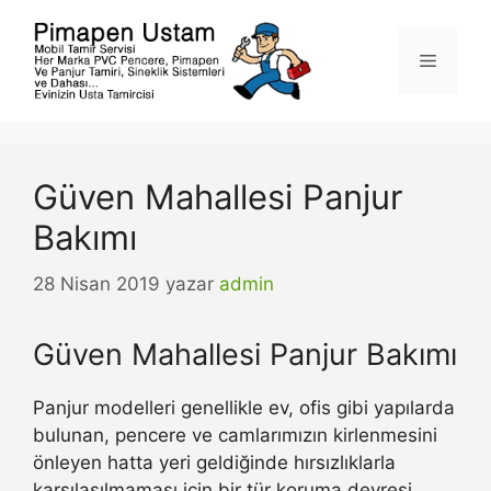
İçeriğe
atla
Menü
Güven Mahallesi Panjur
Bakımı
28 Nisan 2019
yazar
admin
Güven Mahallesi Panjur Bakımı
Panjur modelleri genellikle ev, ofis gibi yapılarda
bulunan, pencere ve camlarımızın kirlenmesini
önleyen hatta yeri geldiğinde hırsızlıklarla
karşılaşılmaması için bir tür koruma devresi