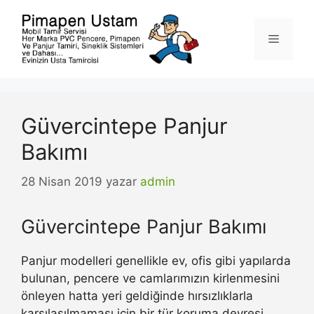
İçeriğe
atla
Menü
Güvercintepe Panjur
Bakımı
28 Nisan 2019
yazar
admin
Güvercintepe Panjur Bakımı
Panjur modelleri genellikle ev, ofis gibi yapılarda
bulunan, pencere ve camlarımızın kirlenmesini
önleyen hatta yeri geldiğinde hırsızlıklarla
karşılaşılmaması için bir tür koruma devresi