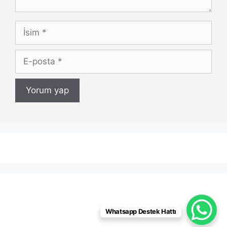
İsim
E-
posta
Whatsapp Destek Hattı