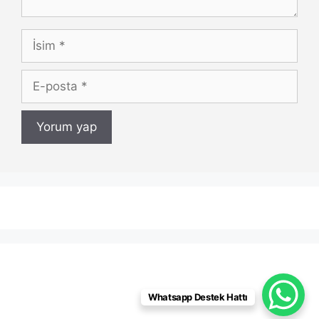
İsim
E-
posta
Whatsapp Destek Hattı