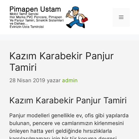
İçeriğe
atla
Menü
Kazım Karabekir Panjur
Tamiri
28 Nisan 2019
yazar
admin
Kazım Karabekir Panjur Tamiri
Panjur modelleri genellikle ev, ofis gibi yapılarda
bulunan, pencere ve camlarımızın kirlenmesini
önleyen hatta yeri geldiğinde hırsızlıklarla
karşılaşılmaması için bir tür koruma devresi