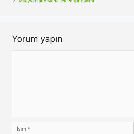
Müeyyetzade Mahallesi Panjur Bakımı
Yorum yapın
Yorum
İsim