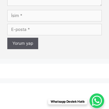
İsim
E-
posta
Whatsapp Destek Hattı