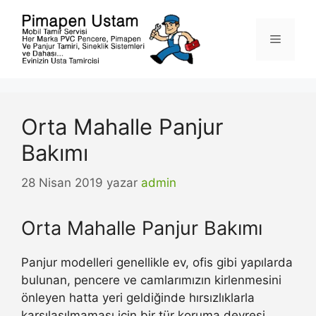
İçeriğe
atla
Menü
Orta Mahalle Panjur
Bakımı
28 Nisan 2019
yazar
admin
Orta Mahalle Panjur Bakımı
Panjur modelleri genellikle ev, ofis gibi yapılarda
bulunan, pencere ve camlarımızın kirlenmesini
önleyen hatta yeri geldiğinde hırsızlıklarla
karşılaşılmaması için bir tür koruma devresi