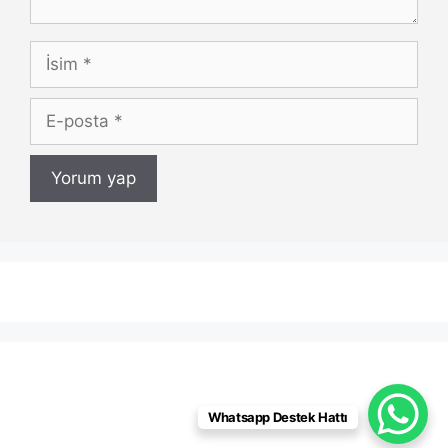
İsim
E-
posta
Whatsapp Destek Hattı