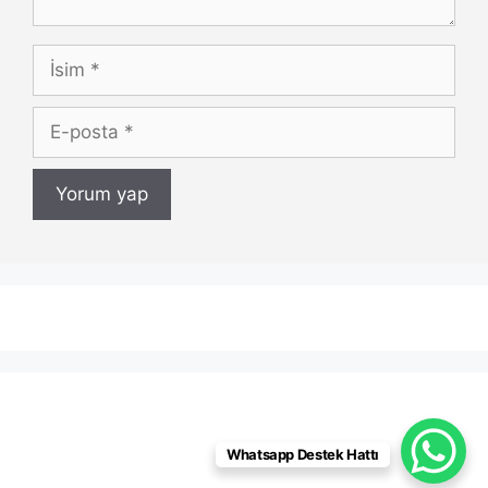
İsim
E-
posta
Whatsapp Destek Hattı