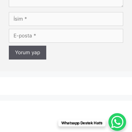
İsim
E-
posta
Whatsapp Destek Hattı