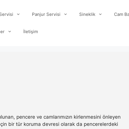
ervisi
Panjur Servisi
Sineklik
Cam Ba
ler
İletişim
 bulunan, pencere ve camlarımızın kirlenmesini önleyen
ı için bir tür koruma devresi olarak da pencerelerdeki