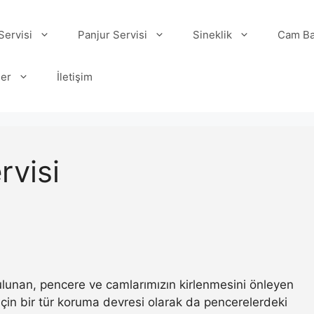
ervisi
Panjur Servisi
Sineklik
Cam Ba
ler
İletişim
rvisi
 bulunan, pencere ve camlarımızın kirlenmesini önleyen
ı için bir tür koruma devresi olarak da pencerelerdeki