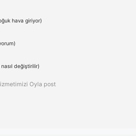
ğuk hava giriyor)
iyorum)
asıl değiştirilir)
izmetimizi Oyla post