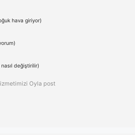
ğuk hava giriyor)
iyorum)
asıl değiştirilir)
izmetimizi Oyla post