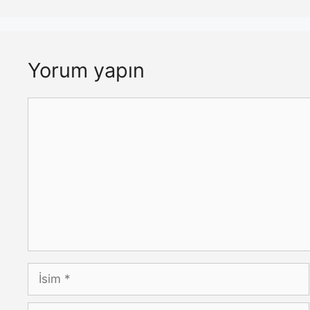
Yorum yapın
Yorum
İsim
E-