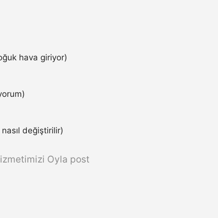
ğuk hava giriyor)
iyorum)
asıl değiştirilir)
izmetimizi Oyla post