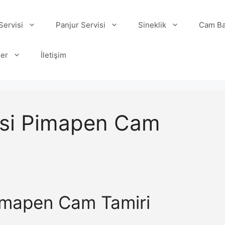
ervisi
Panjur Servisi
Sineklik
Cam Ba
ler
İletişim
esi Pimapen Cam
Pimapen Cam Tamiri