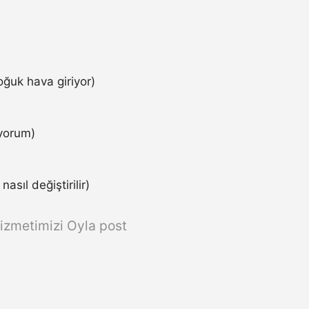
ğuk hava giriyor)
iyorum)
asıl değiştirilir)
izmetimizi Oyla post