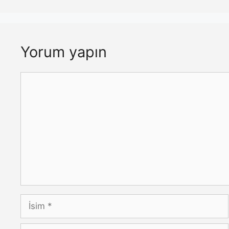
Yorum yapın
Yorum
İsim
E-