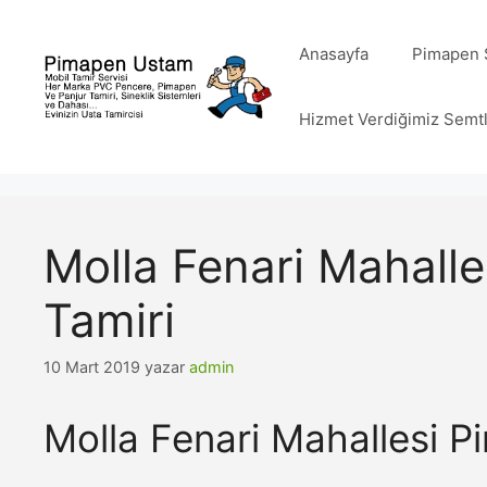
İçeriğe
atla
Anasayfa
Pimapen S
Hizmet Verdiğimiz Semt
Molla Fenari Mahall
Tamiri
10 Mart 2019
yazar
admin
Molla Fenari Mahallesi 